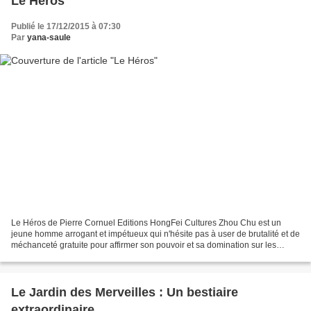
Le Héros
Publié le 17/12/2015 à 07:30
Par
yana-saule
Le Héros de Pierre Cornuel Editions HongFei Cultures Zhou Chu est un
jeune homme arrogant et impétueux qui n'hésite pas à user de brutalité et de
méchanceté gratuite pour affirmer son pouvoir et sa domination sur les
villageois. Lorsque Zou Chu se retrouve...
Le Jardin des Merveilles : Un bestiaire
extraordinaire