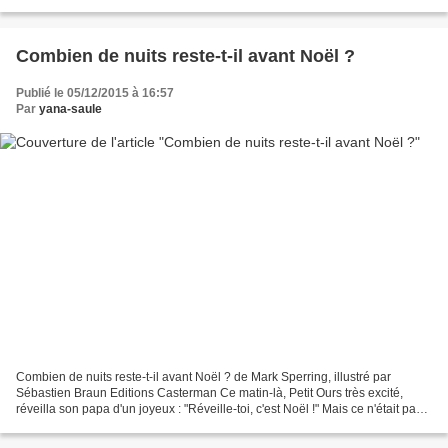
les musées, il trouve ça...
Combien de nuits reste-t-il avant Noël ?
Publié le 05/12/2015 à 16:57
Par
yana-saule
Combien de nuits reste-t-il avant Noël ? de Mark Sperring, illustré par
Sébastien Braun Editions Casterman Ce matin-là, Petit Ours très excité,
réveilla son papa d'un joyeux : "Réveille-toi, c'est Noël !" Mais ce n'était pas
encore Noël... Alors, Papa...