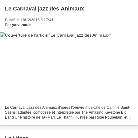
Le Carnaval jazz des Animaux
Publié le 18/12/2015 à 17:41
Par
yana-saule
Le Carnaval Jazz des Animaux d'après l'oeuvre musicale de Camille Saint-
Saëns, adaptée, composée et interprétée par The Amazing Keystone Big
Band Une histoire de Taï-Marc Le Thanh, illustrée par Rose Poupelain, et
racontée par Edouard Baer Cet album est...